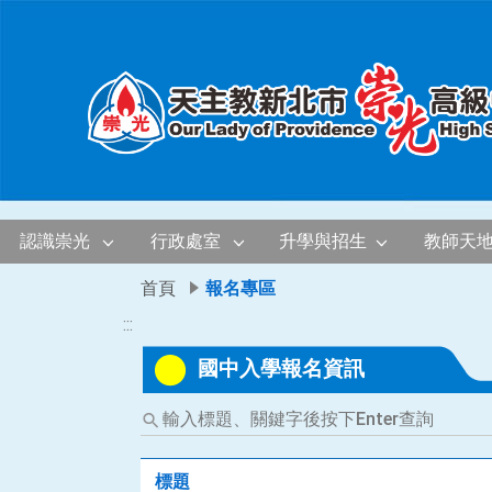
移至網頁之主要內容區位置
認識崇光
行政處室
升學與招生
教師天
首頁
報名專區
:::
國中入學報名資訊
輸
入
標
題、
標題