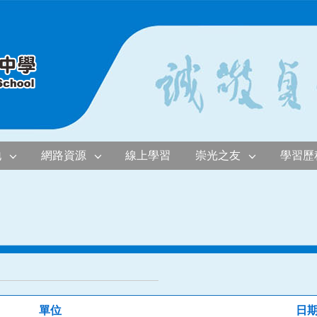
地
網路資源
線上學習
崇光之友
學習歷
單位
日