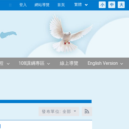
繁體
:::
登入
網站導覽
首頁
小
中
大
程
108課綱專區
線上導覽
English Version
發布單位: 全部
RSS訂閱
期