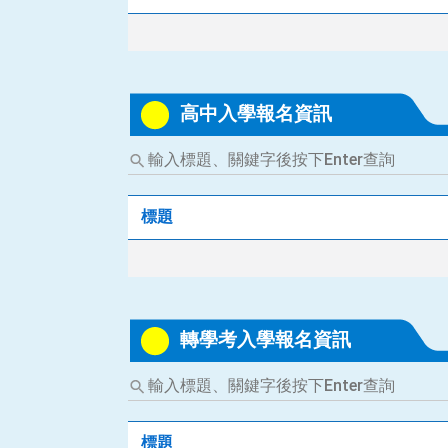
關
鍵
字
後
按
高中入學報名資訊
下
Enter
輸
查
入
詢
標
題、
標題
關
鍵
字
後
按
轉學考入學報名資訊
下
Enter
輸
查
入
詢
標
題、
標題