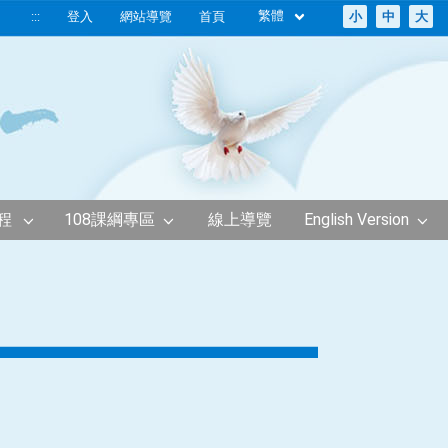
繁體
:::
登入
網站導覽
首頁
小
中
大
程
108課綱專區
線上導覽
English Version