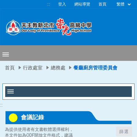
移至網頁之主要內容區位置
繁體
:::
登入
網站導覽
首頁
首頁
行政處室
總務處
餐廳廚房管理委員會
:::
會議記錄
為提供使用者有文書軟體選擇權利，
篩選
本文件如為ODF開放文件格式，建議