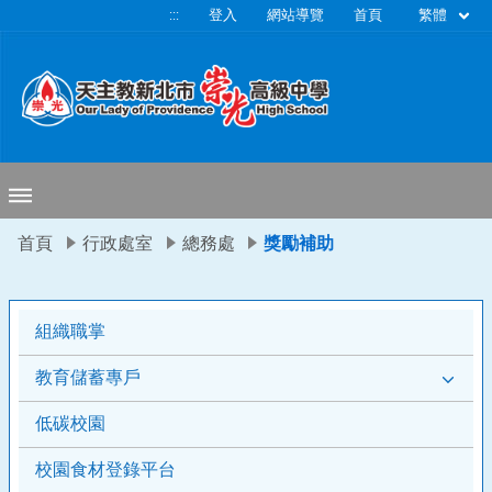
移至網頁之主要內容區位置
繁體
:::
登入
網站導覽
首頁
首頁
行政處室
總務處
獎勵補助
組織職掌
教育儲蓄專戶
低碳校園
校園食材登錄平台