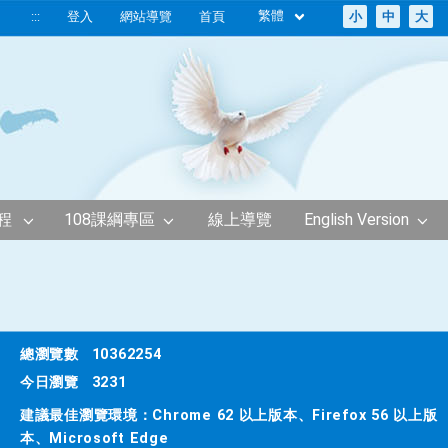
繁體
:::
登入
網站導覽
首頁
小
中
大
程
108課綱專區
線上導覽
English Version
總瀏覽數
10362254
今日瀏覽
3231
建議最佳瀏覽環境：Chrome 62 以上版本、Firefox 56 以上版
本、Microsoft Edge