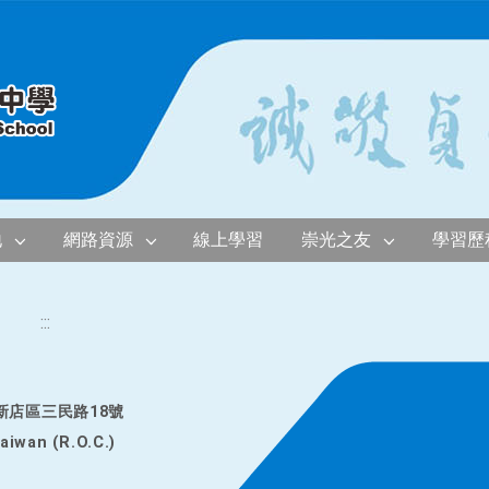
地
網路資源
線上學習
崇光之友
學習歷
:::
市新店區三民路18號
Taiwan (R.O.C.)