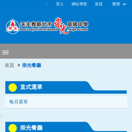
移至網頁之主要內容區位置
繁體
:::
登入
網站導覽
首頁
首頁
崇光餐廳
直式選單
每月菜單
:::
崇光餐廳