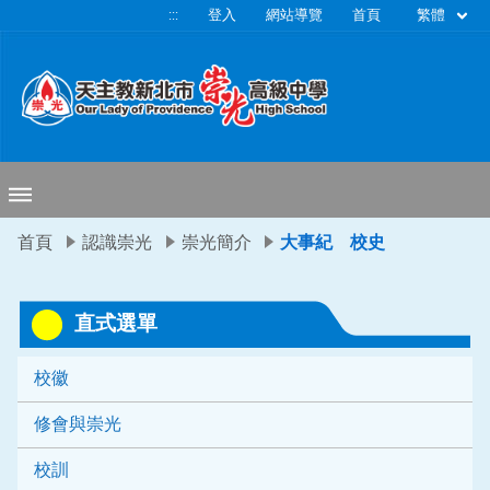
移至網頁之主要內容區位置
繁體
:::
登入
網站導覽
首頁
首頁
認識崇光
崇光簡介
大事紀 校史
直式選單
校徽
修會與崇光
校訓