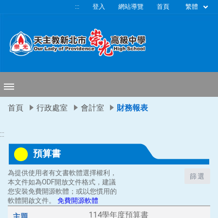
移至網頁之主要內容區位置
繁體
:::
登入
網站導覽
首頁
首頁
行政處室
會計室
財務報表
:::
預算書
為提供使用者有文書軟體選擇權利，
篩選
本文件如為ODF開放文件格式，建議
您安裝免費開源軟體；或以您慣用的
軟體開啟文件。
免費開源軟體
114學年度預算書