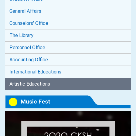
General Affairs
Counselors' Office
The Library
Personnel Office
Accounting Office
International Educations
Artistic Educations
Music Fest