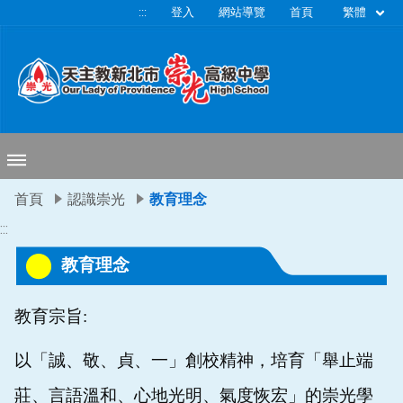
移至網頁之主要內容區位置
繁體
:::
登入
網站導覽
首頁
首頁
認識崇光
教育理念
:::
教育理念
教育宗旨:
以「誠、敬、貞、一」創校精神，培育「舉止端
莊、言語溫和、心地光明、氣度恢宏」的崇光學