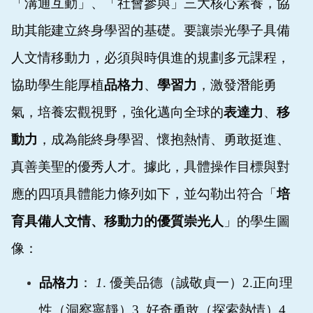
「溝通互動」、「社會參與」三大核心素養，協
助其能
建立終身學習的基礎。要讓崇光學子具備
人文情移動力，
必須與時俱進的規劃多元課程，
協助學生能厚植
品格力
、
學習力
，激發潛能勇
氣，培養宏觀視野，強化邁向全球的
表達力
、
移
動力
，
成為能終身學習、懷抱熱情、勇敢挺進、
真善美聖的優秀人才。據此，具體操作目標與對
應的四項具體能力條列如下，並勾勒出符合「
培
育具備人文情、移動力的優質崇光人
」的學生圖
像：
品格力
：
1
.
優美品德（誠敬貞一）
2.
正向理
性（洞察寧靜）
3.
好奇勇敢（探索熱情）
4.