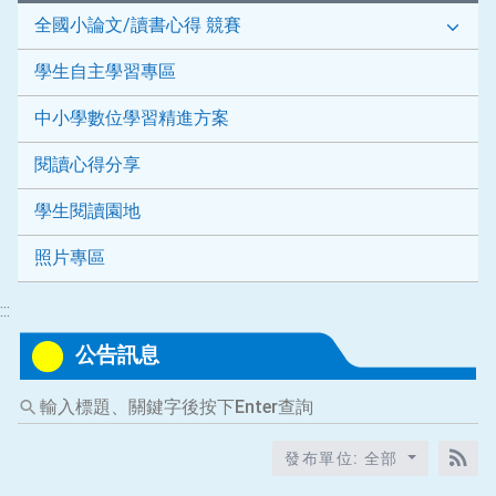
全國小論文/讀書心得 競賽
學生自主學習專區
中小學數位學習精進方案
閱讀心得分享
學生閱讀園地
照片專區
:::
公告訊息
輸
入
標
發布單位: 全部
題、
RS
關