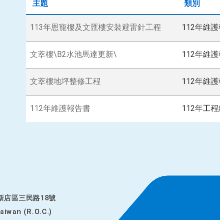
主題
類別
113年恩寵樓及文匯樓安裝避雷針工程
112年維
文萃樓\B2水池馬達更新\
112年維
文萃樓地坪整修工程
112年維
112年維護報告書
112年工
市新店區三民路18號
Taiwan (R.O.C.)