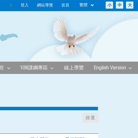
繁體
:::
登入
網站導覽
首頁
小
中
大
程
108課綱專區
線上導覽
English Version
篩選