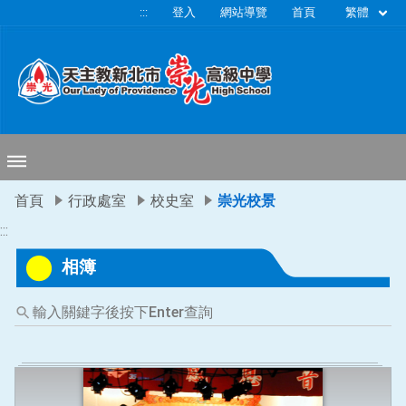
移至網頁之主要內容區位置
繁體
:::
登入
網站導覽
首頁
首頁
行政處室
校史室
崇光校景
:::
相簿
輸
入
關
鍵
字
後