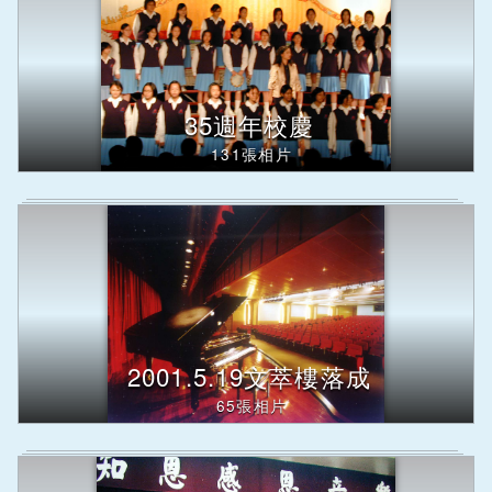
按
下
Enter
查
詢，
35週年校慶
下
方
131張相片
內
容
將
改
變
2001.5.19文萃樓落成
65張相片