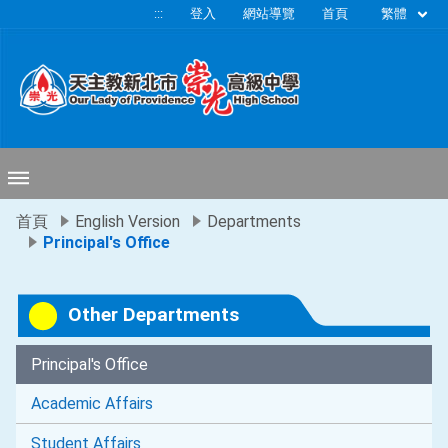
移至網頁之主要內容區位置
繁體
:::
登入
網站導覽
首頁
首頁
English Version
Departments
Principal's Office
Other Departments
Principal's Office
Academic Affairs
Student Affairs