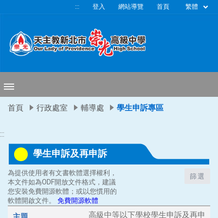
移至網頁之主要內容區位置
繁體
:::
登入
網站導覽
首頁
首頁
行政處室
輔導處
學生申訴專區
:::
學生申訴及再申訴
為提供使用者有文書軟體選擇權利，
篩選
本文件如為ODF開放文件格式，建議
您安裝免費開源軟體；或以您慣用的
軟體開啟文件。
免費開源軟體
高級中等以下學校學生申訴及再申