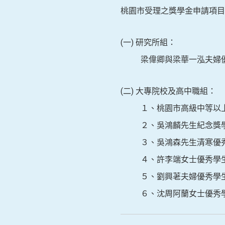
桃園市受理之獎學金申請項目
(一) 研究所組：
梁偉卿與梁華一泓夫婦
(二) 大專院校及高中職組：
１、桃園市高級中等以
２、吳鴻麟先生紀念獎
３、吳鴻森先生清寒優
４、許李端女士優秀學
５、劉興荖夫婦優秀學
６、沈周阿蘭女士優秀