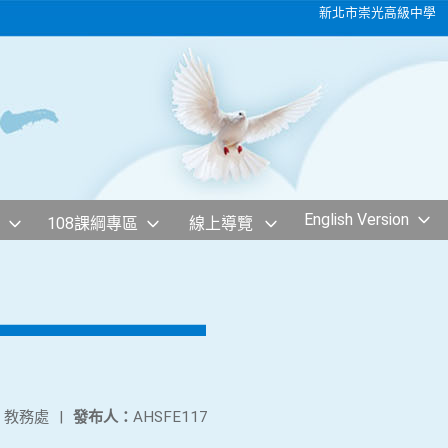
新北市崇光高級中學
English Version
108課綱專區
線上導覽
：
教務處
|
發布人：
AHSFE117