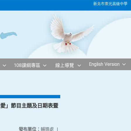
新北市崇光高級中學
English Version
108課綱專區
線上導覽
別的愛」節目主題及日期表暨
發布單位：
輔導處
|