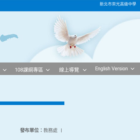
新北市崇光高級中學
English Version
108課綱專區
線上導覽
發布單位：
教務處
|