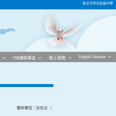
新北市崇光高級中學
English Version
108課綱專區
線上導覽
發布單位：
教務處
|