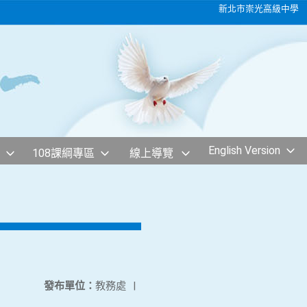
新北市崇光高級中學
English Version
108課綱專區
線上導覽
發布單位：
教務處
|