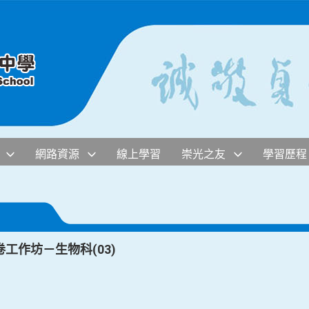
網路資源
線上學習
崇光之友
學習歷程
工作坊－生物科(03)