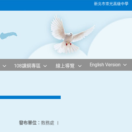
新北市崇光高級中學
English Version
108課綱專區
線上導覽
發布單位：
教務處
|