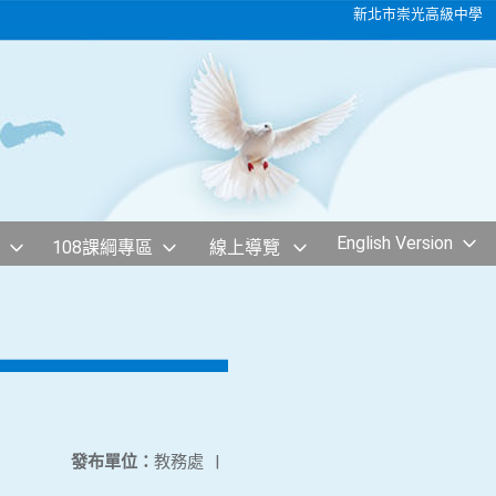
新北市崇光高級中學
English Version
108課綱專區
線上導覽
發布單位：
教務處
|