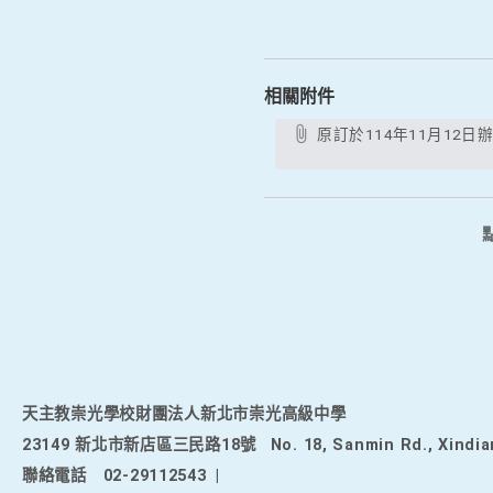
相關附件
原訂於114年11月12日辦理之「114學年度補助高級中等學校部分領域課程雙語教學實施計畫—雙語教學公開觀議課研習」全民
天主教崇光學校財團法人新北市崇光高級中學
23149 新北市新店區三民路18號
No. 18, Sanmin Rd., Xindia
聯絡電話
02-29112543
|