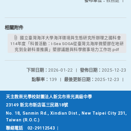
發布單位：
教務處
|
相關附件
國立臺灣海洋大學海洋環境與生態研究所辦理之國科會
114年度「科普活動：I-Sea SOGA從臺灣北海岸微塑膠在地研
究到全齡科普推廣」塑膠議題與科學敘事培力工作坊.pdf
下架日期：
2026-01-22
|
發佈日期：
2025-12-23
點擊率：
139
|
最後更新日期：
2025-12-23
|
天主教崇光學校財團法人新北市崇光高級中學
23149 新北市新店區三民路18號
No. 18, Sanmin Rd., Xindian Dist., New Taipei City 231,
Taiwan (R.O.C.)
聯絡電話
02-29112543
|