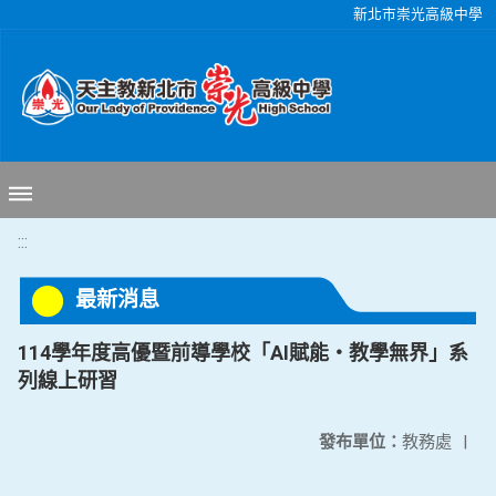
移至網頁之主要內容區位置
新北市崇光高級中學
:::
最新消息
114學年度高優暨前導學校「AI賦能・教學無界」系
列線上研習
發布單位：
教務處
|