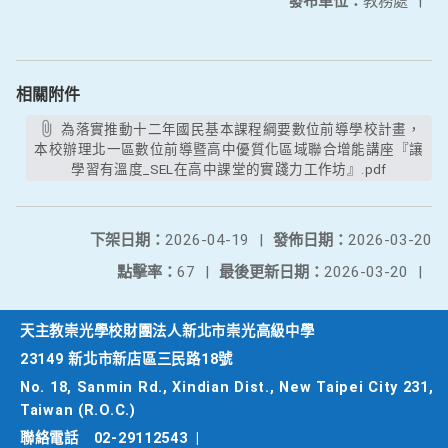
發布單位：
教務處
|
相關附件
為落實推動十二年國民基本課程綱要數位前導學校計畫，
本校辦理北一區數位前導暨高中優質化區域聯合增能講座『讓
學習有溫度_SEL在高中課堂的實踐力工作坊』.pdf
下架日期：
2026-04-19
|
發佈日期：
2026-03-20
點擊率：
67
|
最後更新日期：
2026-03-20
|
天主教崇光學校財團法人新北市崇光高級中學
23149 新北市新店區三民路18號
No. 18, Sanmin Rd., Xindian Dist., New Taipei City 231,
Taiwan (R.O.C.)
聯絡電話
02-29112543
|