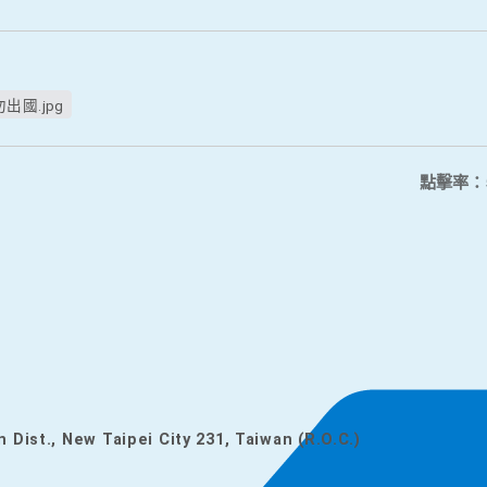
國.jpg
點擊率：
n Dist., New Taipei City 231, Taiwan (R.O.C.)