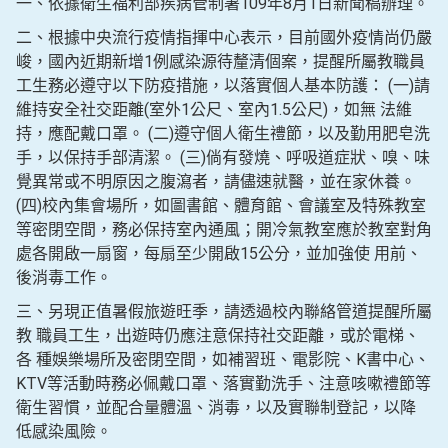
一、依據衛生福利部疾病管制署109年8月1日新聞稿辦理。
二、根據中央流行疫情指揮中心表示，目前國外疫情尚仍嚴
峻，國內近期新增1例感染源待釐清個案，提醒所屬教職員
工生務必遵守以下防疫措施，以落實個人基本防護： (一)請
維持安全社交距離(室外1公尺、室內1.5公尺)，如無 法維
持，應配戴口罩。 (二)遵守個人衛生禮節，以及勤用肥皂洗
手，以保持手部清潔。 (三)倘有發燒、呼吸道症狀、嗅、味
覺異常或不明原因之腹瀉者，請儘速就醫，並在家休養。
(四)校內集會場所，如圖書館、體育館、會議室及特殊教室
等密閉空間，務必保持室內通風；開冷氣教室應於教室對角
處各開啟一扇窗，每扇至少開啟15公分，並加強使 用前、
後消毒工作。
三、另現正值暑假旅遊旺季，請透過校內聯絡管道提醒所屬
教 職員工生，出遊時仍應注意保持社交距離，或於電梯、
各 種娛樂場所及密閉空間，如補習班、電影院、K書中心、
KTV等活動時務必佩戴口罩、落實勤洗手、注意咳嗽禮節等
衛生習慣，並配合量體溫、消毒，以及實聯制登記，以降
低感染風險。