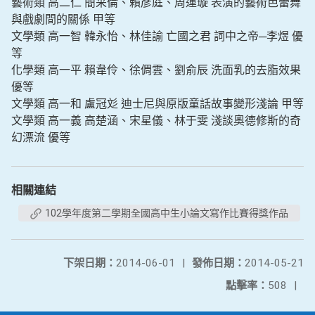
藝術類 高二仁 簡采倫、賴彥庭、周運璇 表演的藝術芭蕾舞
與戲劇間的關係 甲等
文學類 高一智 韓永怡、林佳諭 亡國之君 詞中之帝─李煜 優
等
化學類 高一平 賴韋伶、徐倜雲、劉俞辰 洗面乳的去脂效果
優等
文學類 高一和 盧冠彣 迪士尼與原版童話故事變形淺論 甲等
文學類 高一義 高楚涵、宋星儀、林于雯 淺談奧德修斯的奇
幻漂流 優等
相關連結
102學年度第二學期全國高中生小論文寫作比賽得獎作品
下架日期：
2014-06-01
|
發佈日期：
2014-05-21
點擊率：
508
|