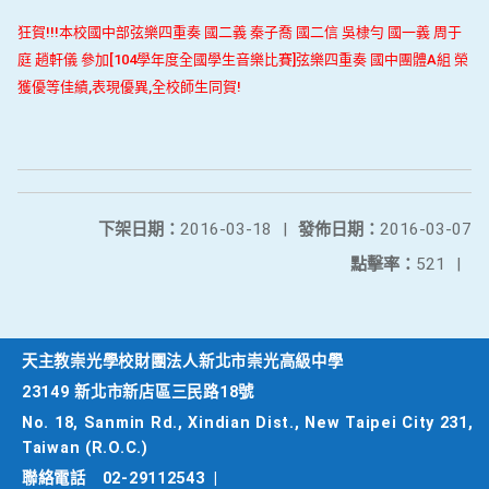
狂賀!!!本校國中部弦樂四重奏 國二義 秦子喬 國二信 吳棣勻 國一義 周于
庭 趙軒儀 參加[104學年度全國學生音樂比賽]弦樂四重奏 國中團體A組 榮
獲優等佳績,表現優異,全校師生同賀!
下架日期：
2016-03-18
|
發佈日期：
2016-03-07
點擊率：
521
|
天主教崇光學校財團法人新北市崇光高級中學
23149 新北市新店區三民路18號
No. 18, Sanmin Rd., Xindian Dist., New Taipei City 231,
Taiwan (R.O.C.)
聯絡電話
02-29112543
|