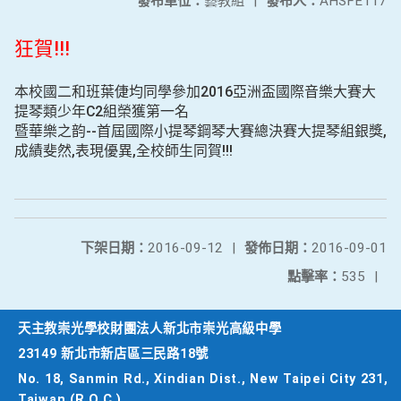
發布單位：
藝教組
|
發布人：
AHSFE117
狂賀!!!
本校國二和班葉倢均同學參加2016亞洲盃國際音樂大賽大
提琴類少年C2組榮獲第一名
暨華樂之韵--首屆國際小提琴鋼琴大賽總決賽大提琴組銀獎,
成績斐然,表現優異,
全校師生同賀!!!
下架日期：
2016-09-12
|
發佈日期：
2016-09-01
點擊率：
535
|
天主教崇光學校財團法人新北市崇光高級中學
23149 新北市新店區三民路18號
No. 18, Sanmin Rd., Xindian Dist., New Taipei City 231,
Taiwan (R.O.C.)