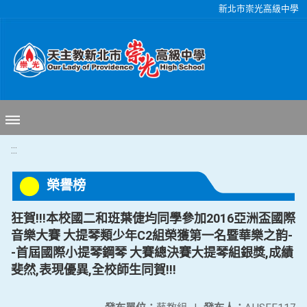
移至網頁之主要內容區位置
新北市崇光高級中學
:::
榮譽榜
狂賀!!!本校國二和班葉倢均同學參加2016亞洲盃國際
音樂大賽 大提琴類少年C2組榮獲第一名暨華樂之韵-
-首屆國際小提琴鋼琴 大賽總決賽大提琴組銀獎,成績
斐然,表現優異,全校師生同賀!!!