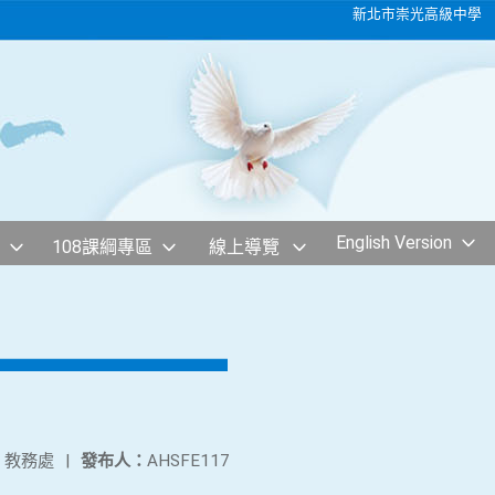
新北市崇光高級中學
English Version
108課綱專區
線上導覽
：
教務處
|
發布人：
AHSFE117