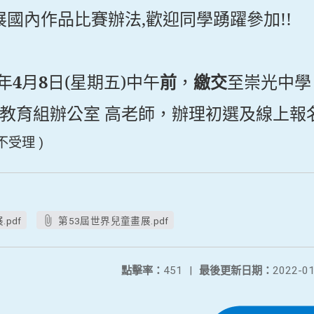
展國內作品比賽辦法,歡迎同學踴躍參加!!
年
4
月
8
日(星期五)中午
前
，
繳交
至崇光中學
能教育組辦公室 高老師，辦理初選及線上報
受理 )
pdf
第53屆世界兒童畫展.pdf
點擊率：
451
|
最後更新日期：
2022-01