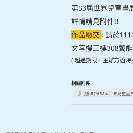
第53屆世界兒童畫
詳情請見附件!!
作品繳交
:
請於
111
文萃樓三樓308藝
( 超過期限，主辦方逾時不
相關附件
(辦法)第53屆世界兒童畫展.