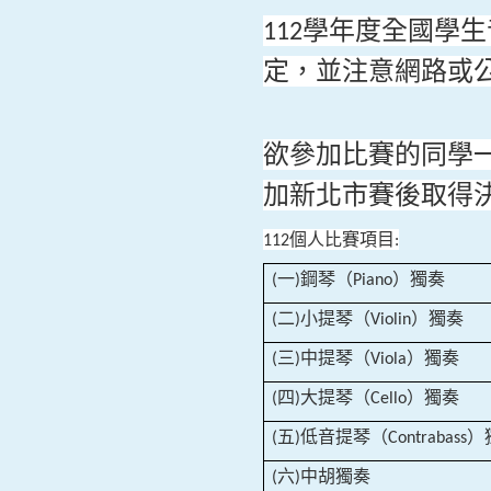
學年度全國學生
112
定，並注意網路或
欲參加比賽的同學
加新北市賽後取得
個人比賽項目
112
:
一
鋼琴（
）獨奏
(
)
Piano
二
小提琴（
）獨奏
(
)
Violin
三
中提琴（
）獨奏
(
)
Viola
四
大提琴（
）獨奏
(
)
Cello
五
低音提琴（
）
(
)
Contrabass
六
中胡獨奏
(
)