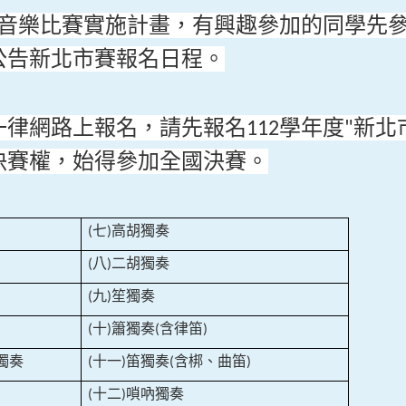
音樂比賽實施計畫，有興趣參加的同學先
公告新北市賽報名日程。
一律網路上報名，請先報名
學年度
新北
112
"
決賽權，始得參加全國決賽。
七
高胡獨奏
(
)
八
二胡獨奏
(
)
九
笙獨奏
(
)
十
簫獨奏
含律笛
(
)
(
)
獨奏
十一
笛獨奏
含梆、曲笛
(
)
(
)
十二
嗩吶獨奏
(
)