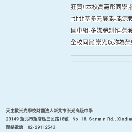
狂賀
本校高嘉彤同學
!!
,
北北基多元展能
能源
"
-
國中組
多媒體創作
榮
-
-
全校同賀
崇光以妳為榮
天主教崇光學校財團法人新北市崇光高級中學
23149 新北市新店區三民路18號
No. 18, Sanmin Rd., Xindia
聯絡電話
02-29112543
|