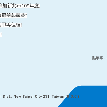
參加新北市
年度
109
,
教育學藝競賽
"
獲甲等佳績
!
!!
點擊率：
n Dist., New Taipei City 231, Taiwan (R.O.C.)