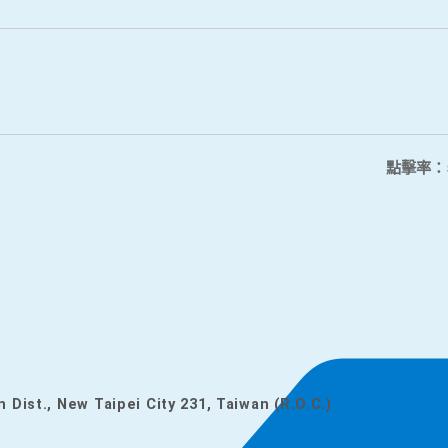
點擊率：
n Dist., New Taipei City 231, Taiwan (R.O.C.)