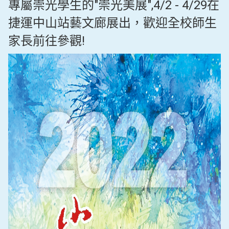
專屬崇光學生的"崇光美展",4/2 - 4/29在
捷運中山站藝文廊展出，歡迎全校師生
家長前往參觀!