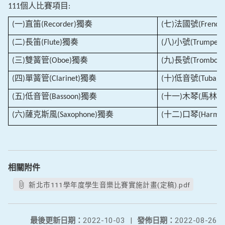
個人比賽項目
111
:
一
直笛
獨奏
七
法國號
(
)
(Recorder)
(
)
(French
二
長笛
獨奏
八
小號
(
)
(Flute)
(
)
(Trumpet)
三
雙簧管
獨奏
九
長號
(
)
(Oboe)
(
)
(Trombone
四
單簧管
獨奏
十
低音號
(
)
(Clarinet)
(
)
(Tuba)
五
低音管
獨奏
十一
木琴
馬林
(
)
(Bassoon)
(
)
(
六
薩克斯風
獨奏
十二
口琴
(
)
(Saxophone)
(
)
(Harmon
相關附件
新北市111學年度學生音樂比賽實施計畫(定稿).pdf
最後更新日期：
2022-10-03
|
發佈日期：
2022-08-26