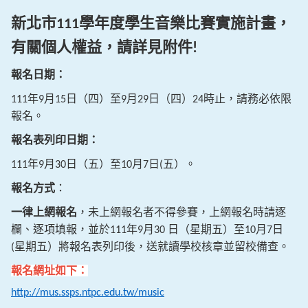
新北市
學年度學生音樂比賽實施計畫，
111
有關個人權益，請詳見附件
!
報名日期：
年
月
日（四）至
月
日（四）
時止，請務必依限
111
9
15
9
29
24
報名。
報名表列印日期：
年
月
日（五）至
月
日
五）。
111
9
30
10
7
(
報名方式
：
一律上網報名
，未上網報名者不得參賽，上網報名時請逐
欄、逐項填報，並於
年
月
日（星期五）至
月
日
111
9
30
10
7
星期五）將報名表列印後，送就讀學校核章並留校備查。
(
報名網
址如下：
http://mus.ssps.ntpc.edu.tw/music