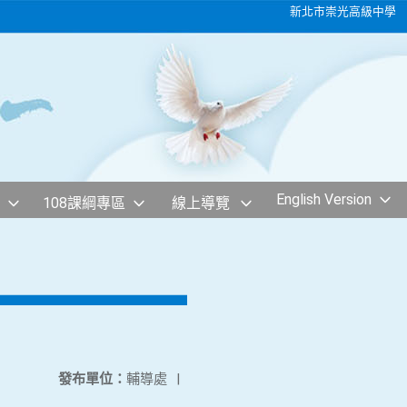
新北市崇光高級中學
English Version
108課綱專區
線上導覽
發布單位：
輔導處
|