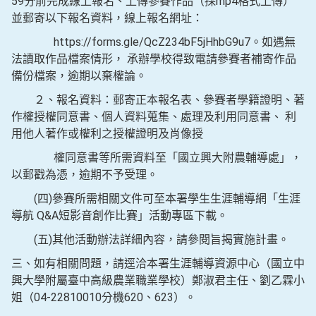
59分前完成線上報名、上傳參賽作品（採mp4格式上傳）
並郵寄以下報名資料，線上報名網址：
https://forms.gle/QcZ234bF5jHhbG9u7。如遇無
法讀取作品檔案情形， 承辦學校得致電請參賽者補寄作品
備份檔案，逾期以棄權論。
２、報名資料：郵寄正本報名表、參賽者學籍證明、著
作權授權同意書、個人資料蒐集、處理及利用同意書、 利
用他人著作或權利之授權證明及肖像授
權同意書等所需資料至「國立興大附農輔導處」，
以郵戳為憑，逾期不予受理。
(四)參賽所需相關文件可至本署學生生涯輔導網「生涯
導航 Q&A短影音創作比賽」活動專區下載。
(五)其他活動辦法詳細內容，請參閱旨揭實施計畫。
三、如有相關問題，請逕洽本署生涯輔導資源中心（國立中
興大學附屬臺中高級農業職業學校）鄭淑君主任、劉乙霖小
姐（04-22810010分機620、623）。