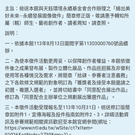
主旨：檢送本館與天鈺環境永續基金會合作辦理之「繪出美
好未來--永續發展圖像徵件」簡章修正版，敬請惠予轉知所
屬（轄）師生、藝術創作者、讀者周知，請查照。
說明：
一、依據本館113年8月13日圖閱字第11303000760號函續
辦。
二、為使本徵件活動更周妥，以保障創作者權益，本館依徵
件後之成果發布展、製作立體化展品、作品巡迴展及非營利
使用等各種情況及需求，將簡章「拾肆、參賽者注意義務」
之下各款條文規範的對象明訂為「獲獎者及接受本館邀請之
初選、複選入選者」，並將切結書中「同意配合展出作品」
修訂為「同意配合主辦單位之規劃展出獲選作品」。
三、本徵件活動受理報名至113年10月31日，檢送修訂版簡
章如附件1，宣傳海報及投件指南如附件2、3。詳細活動資
訊及參賽規範相關資訊歡迎至本館官網參閱(網址：
https://www.ntl.edu.tw/wSite/ct?xItem=
91926&ctNode=2739&mp=1)。