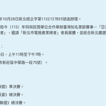
10月28日新北經企字第1132137835號函辦理。
局今（113）年特與民間單位合作舉辦臺灣知名業餘賽事－「亞
會」，邀請「新北市電競產業總會」會員展攤，並結合新北嚴選
：
10日，上午11時至下午7時。
市新莊區中華路一段75號）。
雄聯盟》準決賽。
戰英豪》總決賽。
英雄聯盟》總決賽。