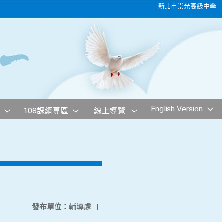
新北市崇光高級中學
English Version
108課綱專區
線上導覽
發布單位：
輔導處
|