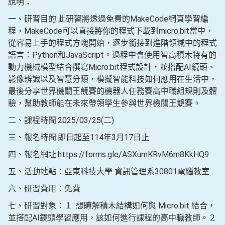
說明：
一、研習目的:此研習將透過免費的MakeCode網頁學習編
程，MakeCode可以直接將你的程式下載到micro:bit當中，
從容易上手的程式方塊開始，逐步銜接到進階領域中的程式
語言：Python和JavaScript。過程中會使用智高積木特有的
動力機械模型結合撰寫Micro:bit程式設計，並搭配AI鏡頭、
影像辨識以及智慧分類，模擬智能科技如何應用在生活中，
最後分享世界機關王競賽的機器人任務賽高中職組規則及體
驗，幫助教師能在未來帶領學生參與世界機關王競賽。
二、課程時間:2025/03/25(二)
三、報名時間:即日起至114年3月17日止
四、報名網址:https://forms.gle/ASXumKRvM6m8KkHQ9
五、活動地點：亞東科技大學 資訊管理系30801電腦教室
六、研習費用：免費
七、研習對象：１ .想瞭解積木結構如何與 Micro:bit 結合，
並搭配AI鏡頭學習應用，該如何進行課程的高中職教師。２