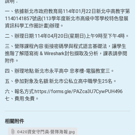
說明：
一、依據新北市政府教育局114年01月22日新北中高教字第
1140141857號函(113學年度新北市高級中等學校特色發展
資訊科學工作圈計畫)辦理。
二、辦理日期:114年04月20日(星期日)上午9時至下午4時。
三、營隊課程內容:銜接密碼學與程式語言基礎法，讓學生
進階了解隱寫術 & Wireshark封包擷取及分析，課表請參閱
附件。
四、辦理地點:新北市永平高中 忠孝樓-電腦教室三。
五、參加對象及名額:新北市公私立高中職學生25名。
六、報名方式:https://forms.gle/PAZca3U7CywPUH496
七、費用:免費。
相關附件
0420資安守門員-營隊海報.jpg