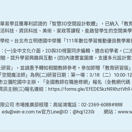
單易學且獲專利認證的「智慧3D空間設計軟體」，已納入「教
活科技、資訊科技、美術、家政等課程，能啟發學生的空間美學
學校。台北市立明德國中榮獲「111年數位學習推動優良教學案
(一)全中文化介面，2D與3D視窗同步編輯，適合初學者。(二
沉浸式體驗，提升學習興趣與互動。(四)內建豐富圖庫，支援多元設計
上研習」，並請惠予轉知相關教師參考。參加即贈「教育研習版」三
間魔法師」為例(二)研習日期：第一場：3/18（二）10:00-12
:00 高雄市立彌陀國中主辦，「全國教師在職進修網」報名（全教網代碼：
資訊主辦(三)報名連結：https://forms.gle/EfEDE5kzN9XhztV
 市場推廣部經理：高瑜鴻電話：02-2369-6088#888 傳真
@win-e.com.tw官方Line@ID：@hqj1230i 網站：www.w