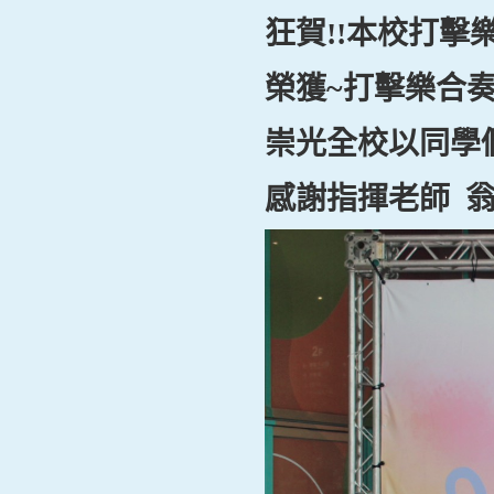
狂賀!!本校打擊
榮獲~打擊樂合奏
崇光全校以同學們
感謝指揮老師 翁