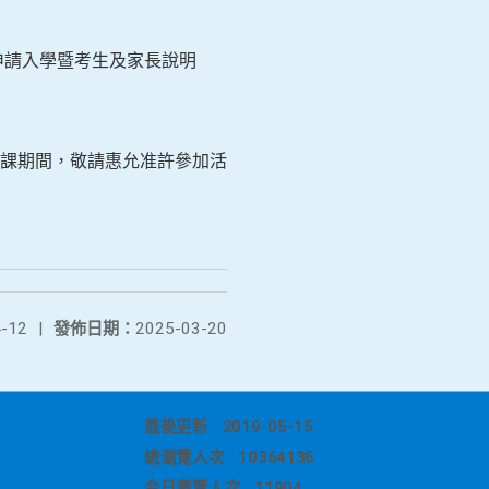
學申請入學暨考生及家長說明
課期間，敬請惠允准許參加活
。
-12
|
發佈日期：
2025-03-20
最後更新
2019-05-15
總瀏覽人次
10364136
今日瀏覽人次
11904