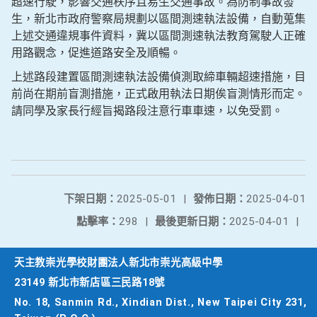
超速行駛，影響交通秩序且易生交通事故。為防制事故發
生，新北市政府警察局規劃以區間測速執法設備，自動蒐集
上述交通違規事件資料，冀以區間測速執法教育駕駛人正確
用路觀念，促進道路安全及順暢。
上述路段建置區間測速執法設備偵測取締車輛超速措施，目
前尚在期前盲測措施，正式啟用執法日期俟盲測情形而定。
請同學及家長行經旨揭路段注意行車車速，以免受罰。
下架日期：
2025-05-01
|
發佈日期：
2025-04-01
點擊率：
298
|
最後更新日期：
2025-04-01
|
天主教崇光學校財團法人新北市崇光高級中學
23149 新北市新店區三民路18號
No. 18, Sanmin Rd., Xindian Dist., New Taipei City 231,